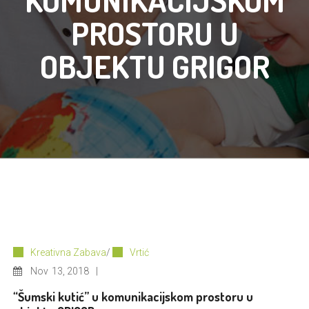
KOMUNIKACIJSKOM
PROSTORU U
OBJEKTU GRIGOR
Kreativna Zabava
/
Vrtić
Nov
13, 2018
“Šumski kutić” u komunikacijskom prostoru u