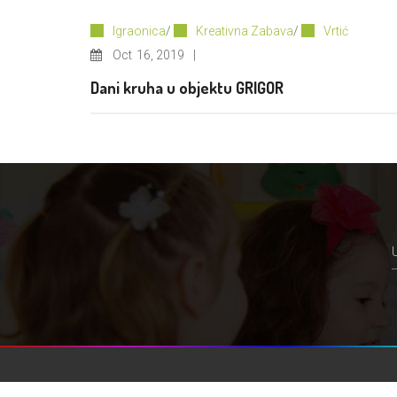
Igraonica
/
Kreativna Zabava
/
Vrtić
Oct
16, 2019
Dani kruha u objektu GRIGOR