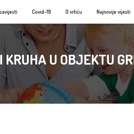
bavijesti
Covid-19
O vrtiću
Najnovije vijesti
I KRUHA U OBJEKTU GR